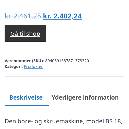
Den
Den
kr.
2.461,25
kr.
2.402,24
oprindelige
aktuelle
pris
pris
Gå til shop
var:
er:
kr. 2.461,25.
kr. 2.402,24.
Varenummer (SKU):
8940391687871378320
Kategori:
Produkter
Beskrivelse
Yderligere information
Den bore- og skruemaskine, model BS 18,