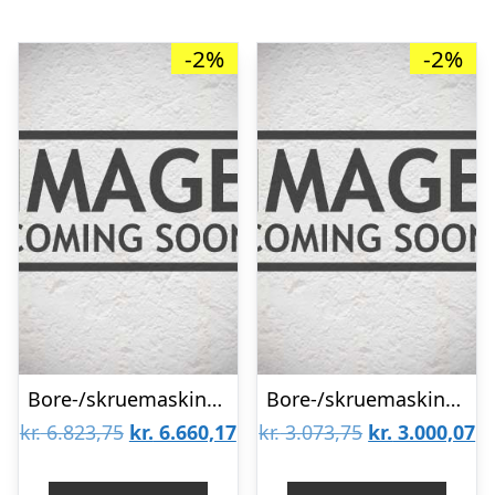
-2%
-2%
Bore-/skruemaskine BS 18 LTX BL I 2Ã18V/5,5Ah LiHD
Bore-/skruemaskine BS 18 LT BL solo, i kuffert
Den
Den
Den
D
kr.
6.823,75
kr.
6.660,17
kr.
3.073,75
kr.
3.000,07
oprindelige
aktuelle
oprindelige
ak