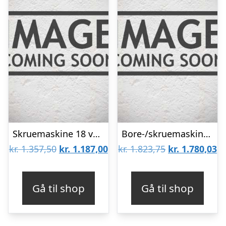
Skruemaskine 18 volt med 2 batterier
Bore-/skruemaskine BS 18 Quick solo, i Metaloc
Den
Den
Den
D
kr.
1.357,50
kr.
1.187,00
kr.
1.823,75
kr.
1.780,03
oprindelige
aktuelle
oprindelige
ak
pris
pris
pris
pr
Gå til shop
Gå til shop
var:
er:
var:
er
kr. 1.357,50.
kr. 1.187,00.
kr. 1.823,75.
kr