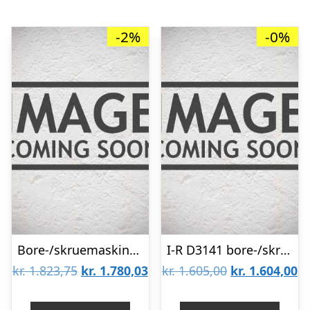
-2%
-0%
Bore-/skruemaskine BS 18 Quick solo, i Metaloc
I-R D3141 bore-/skruemaskine 13mm 20V tool only
Den
Den
Den
D
kr.
1.823,75
kr.
1.780,03
kr.
1.605,00
kr.
1.604,00
oprindelige
aktuelle
oprindelige
ak