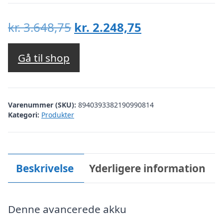
Den
Den
kr.
3.648,75
kr.
2.248,75
oprindelige
aktuelle
pris
pris
Gå til shop
var:
er:
kr. 3.648,75.
kr. 2.248,75.
Varenummer (SKU):
8940393382190990814
Kategori:
Produkter
Beskrivelse
Yderligere information
Denne avancerede akku