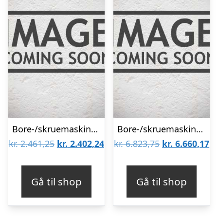
Bore-/skruemaskine BS 18 m/2Ã18V/2,0Ah
Bore-/skruemaskine BS 18 LTX BL I 2Ã18V/5,5Ah LiHD
Den
Den
Den
D
kr.
2.461,25
kr.
2.402,24
kr.
6.823,75
kr.
6.660,17
oprindelige
aktuelle
oprindelige
ak
pris
pris
pris
pr
Gå til shop
Gå til shop
var:
er:
var:
er
kr. 2.461,25.
kr. 2.402,24.
kr. 6.823,75.
kr