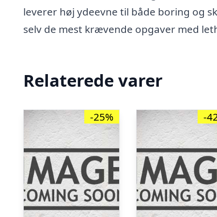
leverer høj ydeevne til både boring og s
selv de mest krævende opgaver med let
Relaterede varer
-25%
-4