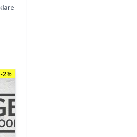
klare
-2%