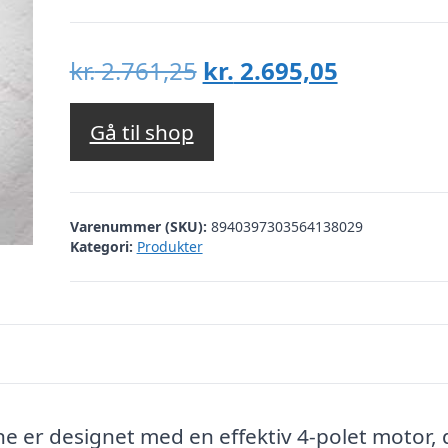
Den
Den
kr.
2.761,25
kr.
2.695,05
oprindelige
aktuelle
pris
pris
Gå til shop
var:
er:
kr. 2.761,25.
kr. 2.695,
Varenummer (SKU):
8940397303564138029
Kategori:
Produkter
 er designet med en effektiv 4-polet motor, 